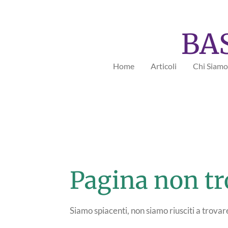
Vai
al
BA
contenuto
principale
Home
Articoli
Chi Siamo
Pagina non tr
Siamo spiacenti, non siamo riusciti a trova